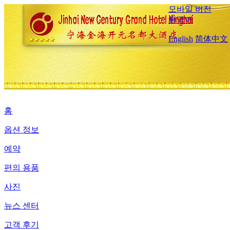
모바일 버전
한국어
English
简体中文
홈
옵션 정보
예약
편의 용품
사진
뉴스 센터
고객 후기