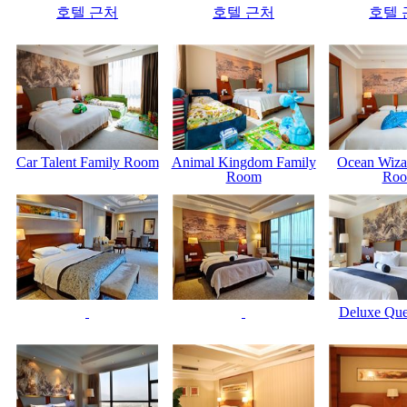
호텔 근처
호텔 근처
호텔 
Car Talent Family Room
Animal Kingdom Family
Ocean Wiza
Room
Ro
Deluxe Qu