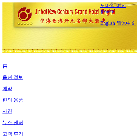
모바일 버전
한국어
English
简体中文
홈
옵션 정보
예약
편의 용품
사진
뉴스 센터
고객 후기