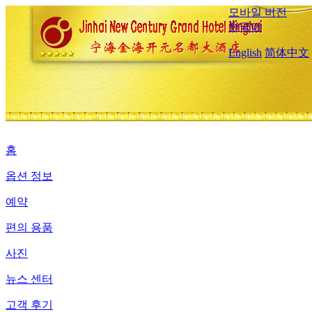
모바일 버전
한국어
English
简体中文
홈
옵션 정보
예약
편의 용품
사진
뉴스 센터
고객 후기