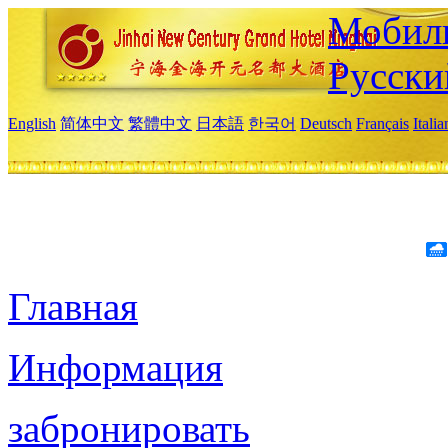
Мобиль
Русски
English
简体中文
繁體中文
日本語
한국어
Deutsch
Français
Itali
Главная
Информация
забронировать