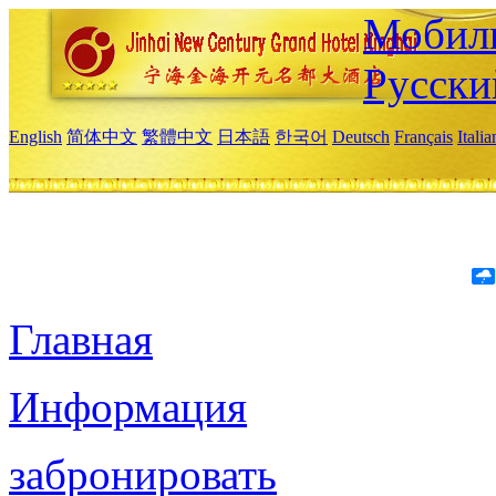
Мобиль
Русски
English
简体中文
繁體中文
日本語
한국어
Deutsch
Français
Itali
Главная
Информация
забронировать