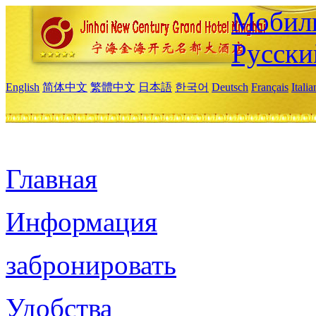
Мобиль
Русски
English
简体中文
繁體中文
日本語
한국어
Deutsch
Français
Itali
Главная
Информация
забронировать
Удобства