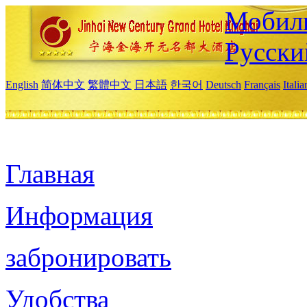
Мобиль
Русски
English
简体中文
繁體中文
日本語
한국어
Deutsch
Français
Itali
Главная
Информация
забронировать
Удобства