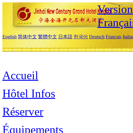
Versio
Françai
English
简体中文
繁體中文
日本語
한국어
Deutsch
Français
Itali
Accueil
Hôtel Infos
Réserver
Équipements