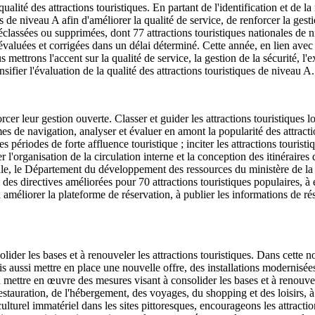
alité des attractions touristiques. En partant de l'identification et de la 
s de niveau A afin d'améliorer la qualité de service, de renforcer la gesti
éclassées ou supprimées, dont 77 attractions touristiques nationales de n
nt évaluées et corrigées dans un délai déterminé. Cette année, en lien av
 mettrons l'accent sur la qualité de service, la gestion de la sécurité, l'ex
ensifier l'évaluation de la qualité des attractions touristiques de niveau A.
er leur gestion ouverte. Classer et guider les attractions touristiques lo
es de navigation, analyser et évaluer en amont la popularité des attractio
es périodes de forte affluence touristique ; inciter les attractions touris
cer l'organisation de la circulation interne et la conception des itinéraires
ivale, le Département du développement des ressources du ministère de l
 des directives améliorées pour 70 attractions touristiques populaires, à 
améliorer la plateforme de réservation, à publier les informations de rés
ider les bases et à renouveler les attractions touristiques. Dans cette n
is aussi mettre en place une nouvelle offre, des installations modernis
 mettre en œuvre des mesures visant à consolider les bases et à renouveler
restauration, de l'hébergement, des voyages, du shopping et des loisirs, à 
l immatériel dans les sites pittoresques, encourageons les attractions t