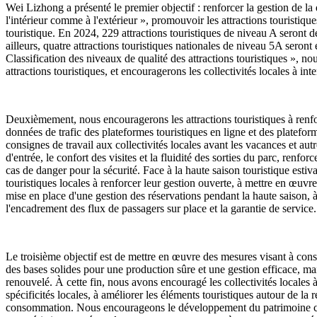
Wei Lizhong a présenté le premier objectif : renforcer la gestion de la qu
l'intérieur comme à l'extérieur », promouvoir les attractions touristique
touristique. En 2024, 229 attractions touristiques de niveau A seront d
ailleurs, quatre attractions touristiques nationales de niveau 5A sero
Classification des niveaux de qualité des attractions touristiques », nous
attractions touristiques, et encouragerons les collectivités locales à int
Deuxièmement, nous encouragerons les attractions touristiques à renforc
données de trafic des plateformes touristiques en ligne et des plateform
consignes de travail aux collectivités locales avant les vacances et autr
d'entrée, le confort des visites et la fluidité des sorties du parc, renfor
cas de danger pour la sécurité. Face à la haute saison touristique est
touristiques locales à renforcer leur gestion ouverte, à mettre en œuvre
mise en place d'une gestion des réservations pendant la haute saison, à 
l'encadrement des flux de passagers sur place et la garantie de service.
Le troisième objectif est de mettre en œuvre des mesures visant à consol
des bases solides pour une production sûre et une gestion efficace, ma
renouvelé. À cette fin, nous avons encouragé les collectivités locales à
spécificités locales, à améliorer les éléments touristiques autour de la 
consommation. Nous encourageons le développement du patrimoine culture