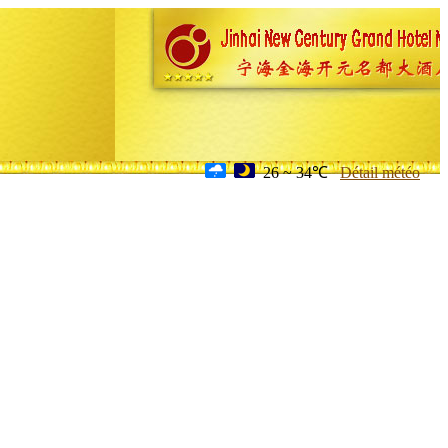
26 ~ 34℃
Détail météo