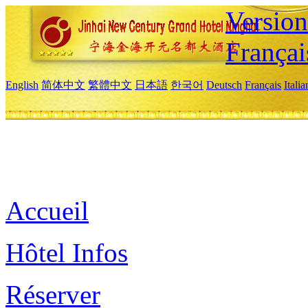
Versio
Françai
English
简体中文
繁體中文
日本語
한국어
Deutsch
Français
Itali
Accueil
Hôtel Infos
Réserver