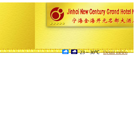
23 ~ 30℃
Détail météo