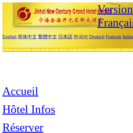
Versio
Françai
English
简体中文
繁體中文
日本語
한국어
Deutsch
Français
Itali
Accueil
Hôtel Infos
Réserver