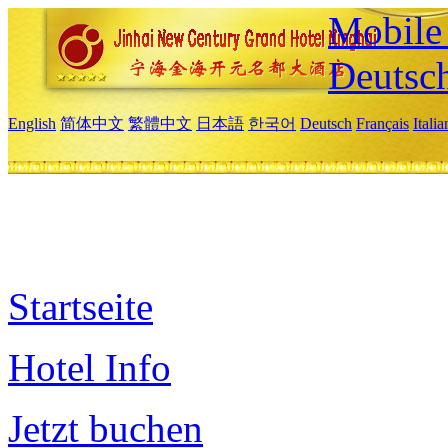
Mobile 
Deutsc
English
简体中文
繁體中文
日本語
한국어
Deutsch
Français
Itali
Startseite
Hotel Info
Jetzt buchen